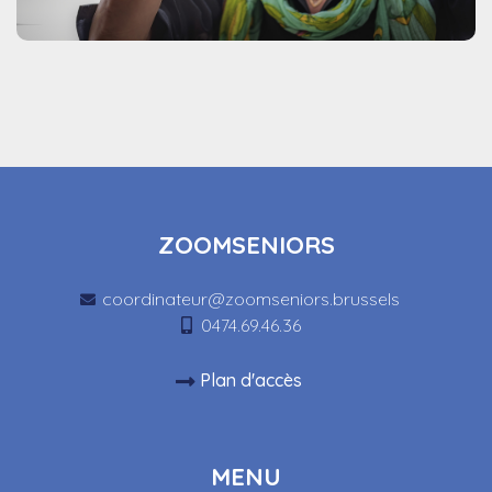
ZOOMSENIORS
coordinateur@zoomseniors.brussels
0474.69.46.36
Plan d'accès
MENU